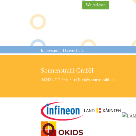
Weiterlesen
Impressum
|
Datenschutz
Sonnenstrahl GmbH
04242/ 217 266
•
office@sonnenstrahl.co.at