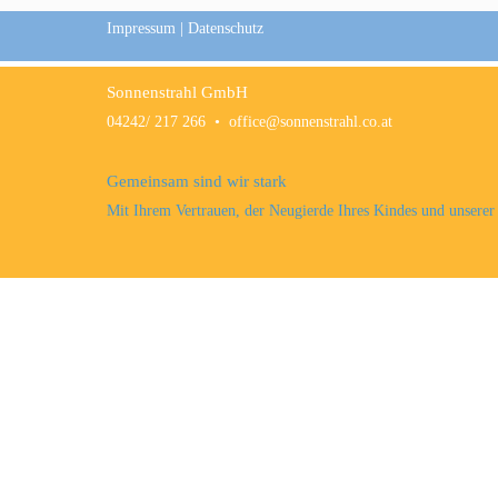
Impressum
|
Datenschutz
Sonnenstrahl GmbH
04242/ 217 266
•
office@sonnenstrahl.co.at
Gemeinsam sind wir stark
Mit Ihrem Vertrauen, der Neugierde Ihres Kindes und unsere