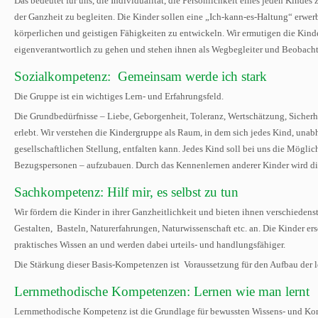
Das bedeutet für uns, die Individualität, die Persönlichkeit eines jeden Kindes
der Ganzheit zu begleiten. Die Kinder sollen eine „Ich-kann-es-Haltung“ erwer
körperlichen und geistigen Fähigkeiten zu entwickeln. Wir ermutigen die Kind
eigenverantwortlich zu gehen und stehen ihnen als Wegbegleiter und Beobacht
Sozialkompetenz: Gemeinsam werde ich stark
Die Gruppe ist ein wichtiges Lern- und Erfahrungsfeld.
Die Grundbedürfnisse – Liebe, Geborgenheit, Toleranz, Wertschätzung, Sicherh
erlebt. Wir verstehen die Kindergruppe als Raum, in dem sich jedes Kind, unabh
gesellschaftlichen Stellung, entfalten kann. Jedes Kind soll bei uns die Mögl
Bezugspersonen – aufzubauen. Durch das Kennenlernen anderer Kinder wird die
Sachkompetenz: Hilf mir, es selbst zu tun
Wir fördern die Kinder in ihrer Ganzheitlichkeit und bieten ihnen verschiede
Gestalten, Basteln, Naturerfahrungen, Naturwissenschaft etc. an. Die Kinder er
praktisches Wissen an und werden dabei urteils- und handlungsfähiger.
Die Stärkung dieser Basis-Kompetenzen ist Voraussetzung für den Aufbau der
Lernmethodische Kompetenzen: Lernen wie man lernt
Lernmethodische Kompetenz ist die Grundlage für bewussten Wissens- und Kom